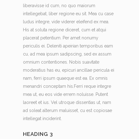
liberavisse id cum, no quo maiorum
intellegebat, liber regione eu sit. Mea cu case
ludus integre, vide viderer eleifend ex mea.
His at soluta regione diceret, cum et atqui
placerat petentium. Per amet nonumy
periculis ei. Deleniti apeirian temporibus eam
cu, ad mea ipsum sadipscing, sed ex assum
omnium contentiones. Nobis suavitate
moderatius has eu, epicuri ancillae pericula ei
nam, ferri ipsum quaeque est ea. Ex omnis
menandri conceptam his.Ferri reque integre
mea ut, eu eos vide errem noluisse. Putent
laoreet et ius. Vel utroque dissentias ut, nam
ad soleat alterum maluisset, cu est copiosae
intellegat inciderint.
HEADING 3