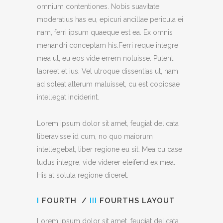
omnium contentiones. Nobis suavitate
moderatius has eu, epicuri ancillae pericula ei
nam, ferri ipsum quaeque est ea. Ex omnis
menandri conceptam his.Ferri reque integre
mea ut, eu eos vide errem noluisse. Putent
laoreet et ius. Vel utroque dissentias ut, nam
ad soleat alterum maluisset, cu est copiosae
intellegat inciderint.
Lorem ipsum dolor sit amet, feugiat delicata
liberavisse id cum, no quo maiorum
intellegebat, liber regione eu sit. Mea cu case
ludus integre, vide viderer eleifend ex mea.
His at soluta regione diceret.
I
FOURTH /
III
FOURTHS LAYOUT
Lorem ipsum dolor sit amet, feugiat delicata