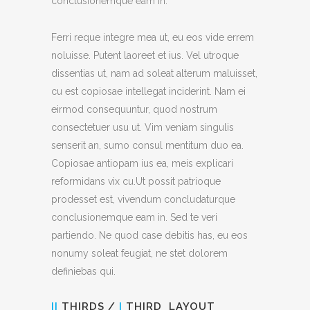
conclusionemque eam in.
Ferri reque integre mea ut, eu eos vide errem
noluisse. Putent laoreet et ius. Vel utroque
dissentias ut, nam ad soleat alterum maluisset,
cu est copiosae intellegat inciderint. Nam ei
eirmod consequuntur, quod nostrum
consectetuer usu ut. Vim veniam singulis
senserit an, sumo consul mentitum duo ea.
Copiosae antiopam ius ea, meis explicari
reformidans vix cu.Ut possit patrioque
prodesset est, vivendum concludaturque
conclusionemque eam in. Sed te veri
partiendo. Ne quod case debitis has, eu eos
nonumy soleat feugiat, ne stet dolorem
definiebas qui.
II
THIRDS /
I
THIRD LAYOUT