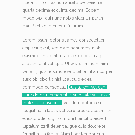
litterarum formas humanitatis per seacula
quarta decima et quinta decima. Eodem
modo typi, qui nunc nobis videntur parum
clari, fiant sollemnes in futurum.
Lorem ipsum dolor sit amet, consectetuer
adipiscing elit, sed diam nonummy nibh
euismod tincidunt ut laoreet dolore magna
aliquam erat volutpat. Ut wisi enim ad minim
veniam, quis nostrud exerci tation ullamcorper
suscipit lobortis nisl ut aliquip ex ea
commodo consequat.
Duis autem vel eum
iriure dolor in hendrerit in vulputate velit esse
molestie consequat
, vel illum dolore eu
feugiat nulla facilisis at vero eros et accumsan
et iusto odio dignissim qui blandit praesent
luptatum zzril delenit augue duis dolore te
feugait nulla facilisi. Nam liber tempor cum