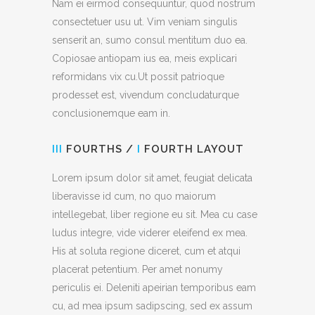
Nam ei eirmod consequuntur, quod nostrum
consectetuer usu ut. Vim veniam singulis
senserit an, sumo consul mentitum duo ea.
Copiosae antiopam ius ea, meis explicari
reformidans vix cu.Ut possit patrioque
prodesset est, vivendum concludaturque
conclusionemque eam in.
III
FOURTHS /
I
FOURTH LAYOUT
Lorem ipsum dolor sit amet, feugiat delicata
liberavisse id cum, no quo maiorum
intellegebat, liber regione eu sit. Mea cu case
ludus integre, vide viderer eleifend ex mea.
His at soluta regione diceret, cum et atqui
placerat petentium. Per amet nonumy
periculis ei. Deleniti apeirian temporibus eam
cu, ad mea ipsum sadipscing, sed ex assum