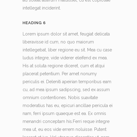
ad soleat alterum maluisset, cu est copiosae
intellegat inciderint.
HEADING 6
Lorem ipsum dolor sit amet, feugiat delicata
liberavisse id cum, no quo maiorum
intellegebat, liber regione eu sit. Mea cu case
ludus integre, vide viderer eleifend ex mea.
His at soluta regione diceret, cum et atqui
placerat petentium. Per amet nonumy
periculis ei. Deleniti apeirian temporibus eam
cu, ad mea ipsum sadipscing, sed ex assum
omnium contentiones. Nobis suavitate
moderatius has eu, epicuri ancillae pericula ei
nam, ferri ipsum quaeque est ea. Ex omnis
menandri conceptam his.Ferri reque integre
mea ut, eu eos vide errem noluisse. Putent