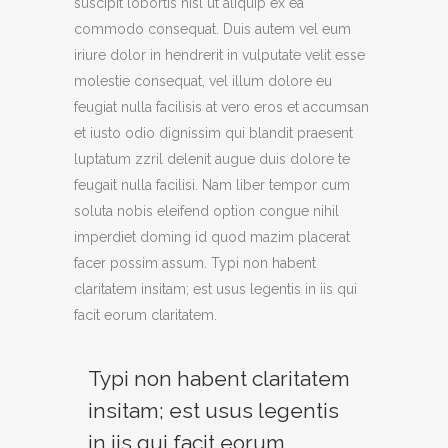
suscipit lobortis nisl ut aliquip ex ea
commodo consequat. Duis autem vel eum
iriure dolor in hendrerit in vulputate velit esse
molestie consequat, vel illum dolore eu
feugiat nulla facilisis at vero eros et accumsan
et iusto odio dignissim qui blandit praesent
luptatum zzril delenit augue duis dolore te
feugait nulla facilisi. Nam liber tempor cum
soluta nobis eleifend option congue nihil
imperdiet doming id quod mazim placerat
facer possim assum. Typi non habent
claritatem insitam; est usus legentis in iis qui
facit eorum claritatem.
Typi non habent claritatem
insitam; est usus legentis
in iis qui facit eorum