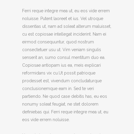
Ferri reque integre mea ut, eu eos vide errem
noluisse. Putent laoreet et ius. Vel utroque
dissentias ut, nam ad soleat alterum maluisset,
cu est copiosae intellegat inciderint. Nam ei
eirmod consequuntur, quod nostrum
consectetuer usu ut. Vim veniam singulis
senserit an, sumo consul mentitum duo ea.
Copiosae antiopam ius ea, meis explicari
reformidans vix cu.Ut possit patrioque
prodesset est, vivendum concludaturque
conclusionemque eam in. Sed te veri
partiendo. Ne quod case debitis has, eu eos
nonumy soleat feugiat, ne stet dolorem
definiebas qui. Ferri reque integre mea ut, eu
eos vide errem noluisse.