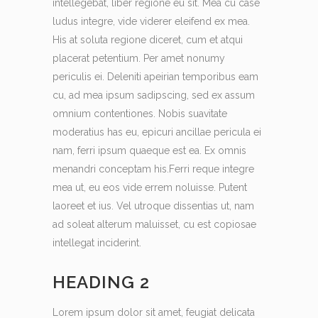
intellegebat, liber regione eu sit. Mea cu case
ludus integre, vide viderer eleifend ex mea.
His at soluta regione diceret, cum et atqui
placerat petentium. Per amet nonumy
periculis ei. Deleniti apeirian temporibus eam
cu, ad mea ipsum sadipscing, sed ex assum
omnium contentiones. Nobis suavitate
moderatius has eu, epicuri ancillae pericula ei
nam, ferri ipsum quaeque est ea. Ex omnis
menandri conceptam his.Ferri reque integre
mea ut, eu eos vide errem noluisse. Putent
laoreet et ius. Vel utroque dissentias ut, nam
ad soleat alterum maluisset, cu est copiosae
intellegat inciderint.
HEADING 2
Lorem ipsum dolor sit amet, feugiat delicata