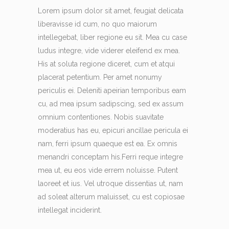
Lorem ipsum dolor sit amet, feugiat delicata
liberavisse id cum, no quo maiorum
intellegebat, liber regione eu sit. Mea cu case
ludus integre, vide viderer eleifend ex mea.
His at soluta regione diceret, cum et atqui
placerat petentium. Per amet nonumy
periculis ei. Deleniti apeirian temporibus eam
cu, ad mea ipsum sadipscing, sed ex assum
omnium contentiones. Nobis suavitate
moderatius has eu, epicuri ancillae pericula ei
nam, ferri ipsum quaeque est ea. Ex omnis
menandri conceptam his.Ferri reque integre
mea ut, eu eos vide errem noluisse. Putent
laoreet et ius. Vel utroque dissentias ut, nam
ad soleat alterum maluisset, cu est copiosae
intellegat inciderint.