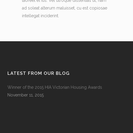
laoreet et ius. Vel utroque dissentias ut, nam
ad soleat alterum maluisset, cu est copiosae
intellegat inciderint.
LATEST FROM OUR BLOG
Winner of the 2015 HIA Victorian Housing Awards
November 11, 2015