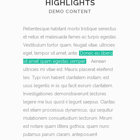
HIGHLIGHTS
DEMO CONTENT
Pellentesque habitant morbi tristique senectus
et netus et malesuada fames ac turpis egestas.
Vestibulum tortor quam, feugiat vitae, ultricies
eget, tempor sit amet, ante.
Donec eu libero
sit amet quam egestas semper
. Aenean
ultricies mi vitae est. Mauris placerat eleifend
leo. Typi non habent claritatem insitam; est
usus legentis in iis qui facit eorum claritatem.
Investigationes demonstraverunt lectores
legere me lius quod ii legunt saepius. Claritas
est etiam processus dynamicus, qui sequitur
mutationem consuetudium lectorum. Mirum
est notare quam littera gothica, quam nunc
putamus parum claram, anteposuerit