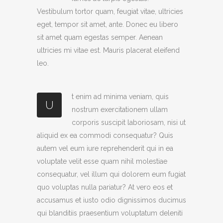
Vestibulum tortor quam, feugiat vitae, ultricies
eget, tempor sit amet, ante. Donec eu libero
sit amet quam egestas semper. Aenean
ultricies mi vitae est. Mauris placerat eleifend
leo.
t enim ad minima veniam, quis
U
nostrum exercitationem ullam
corporis suscipit laboriosam, nisi ut
aliquid ex ea commodi consequatur? Quis
autem vel eum iure reprehenderit qui in ea
voluptate velit esse quam nihil molestiae
consequatur, vel illum qui dolorem eum fugiat
quo voluptas nulla pariatur? At vero eos et
accusamus et iusto odio dignissimos ducimus
qui blanditiis praesentium voluptatum deleniti