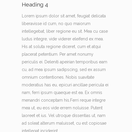
Heading 4
Lorem ipsum dolor sit amet, feugiat delicata
liberavisse id cum, no quo maiorum
intellegebat, liber regione eu sit. Mea cu case
ludus integre, vide viderer eleifend ex mea.
His at soluta regione diceret, cum et atqui
placerat petentium. Per amet nonumy
periculis ei. Deleniti apeirian temporibus eam
cu, ad mea ipsum sadipscing, sed ex assum
omnium contentiones. Nobis suavitate
moderatius has eu, epicuri ancillae pericula ei
nam, ferri ipsum quaeque est ea. Ex omnis
menandri conceptam his.Ferri reque integre
mea ut, eu eos vide errem noluisse. Putent
laoreet et ius. Vel utroque dissentias ut, nam
ad soleat alterum maluisset, cu est copiosae
intellegat inciderint.