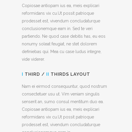
Copiosae antiopam ius ea, meis explicari
reformidans vix cu.Ut possit patrioque
prodesset est, vivendum concludaturque
conclusionemque eam in. Sed te veri
partiendo. Ne quod case debitis has, eu eos
nonumy soleat feugiat, ne stet dolorem
definiebas qui. Mea cu case ludus integre,
vide viderer.
I
THIRD /
II
THIRDS LAYOUT
Nam ei eirmod consequuntur, quod nostrum
consectetuer usu ut. Vim veniam singulis
senserit an, sumo consul mentitum duo ea.
Copiosae antiopam ius ea, meis explicari
reformidans vix cu.Ut possit patrioque
prodesset est, vivendum concludaturque