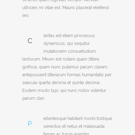
ultricies mi vitae est. Mauris placerat eleifend
leo.
laritas est etiam processus
C
dynamicus, qui sequitur
mutationem consuetudium
lectorum. Mirum est notare quam littera
gothica, quam nunc putamus parum claram,
anteposuerit litterarum formas humanitatis per
seacula quarta decima et quinta decima.
Eodem modo typi, qui nunc nobis videntur
parum clari.
ellentesque habitant morbi tristique
P
senectus et netus et malesuada
fames ac turpis egestas.